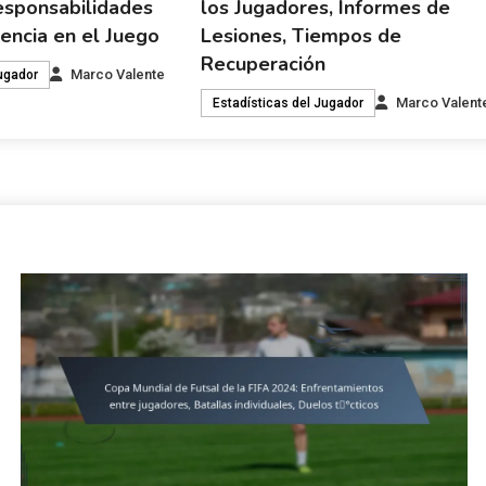
esponsabilidades
los Jugadores, Informes de
uencia en el Juego
Lesiones, Tiempos de
Recuperación
Marco Valente
Jugador
Marco Valent
Estadísticas del Jugador